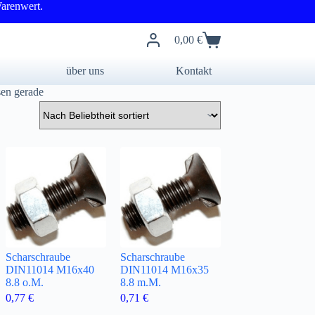
arenwert.
0,00
€
Warenkorb
über uns
Kontakt
en gerade
Scharschraube
Scharschraube
DIN11014 M16x40
DIN11014 M16x35
8.8 o.M.
8.8 m.M.
0,77
€
0,71
€