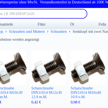
 Warenpreise ohne MwSt. Versandkostenfrei in Deutschland ab 100€ W
rsatzteile
Filter
Öl
Fella
op
Schrauben und Muttern
Schrauben
Senkkopf mit zwei Nas
Nach
gebnisse werden angezeigt
Beliebtheit
sortiert
rschraube
Scharschraube
Scharschraube
11014 M10x30
DIN11014 M12x30
DIN11014 M16x40
 m.M.
12.9 m.M.
10.9 o.M.
€
0,42
€
0,98
€