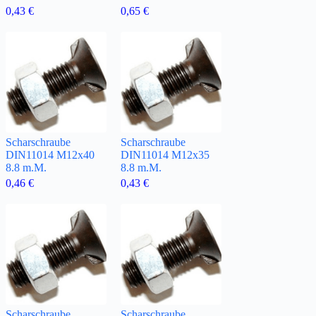
0,43
€
0,65
€
Scharschraube
Scharschraube
DIN11014 M12x40
DIN11014 M12x35
8.8 m.M.
8.8 m.M.
0,46
€
0,43
€
Scharschraube
Scharschraube