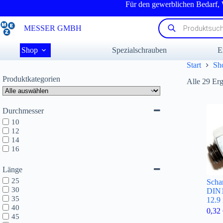
Zum
Für den gewerblichen Bedarf,
Inhalt
springen
Products
MESSER GMBH
search
Shop
Spezialschrauben
E
Start
Sh
Produktkategorien
Alle 29 Er
Durchmesser
10
12
14
16
Länge
25
Scha
30
DIN
35
12.9
40
0,32
45