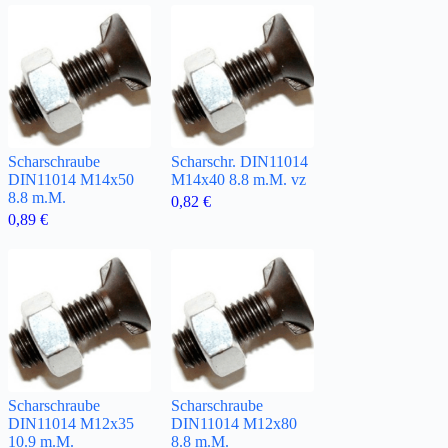
Scharschraube
Scharschr. DIN11014
DIN11014 M14x50
M14x40 8.8 m.M. vz
8.8 m.M.
0,82
€
0,89
€
Scharschraube
Scharschraube
DIN11014 M12x35
DIN11014 M12x80
10.9 m.M.
8.8 m.M.