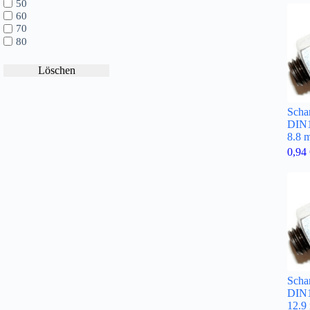
50
60
70
80
Löschen
Scha
DIN
8.8 
0,94
Scha
DIN
12.9