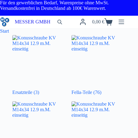
Zum
Für den gewerblichen Bedarf, Warenpreise ohne MwSt.
Inhalt
Versandkostenfrei in Deutschland ab 100€ Warenwert.
springen
MESSER GMBH
0,00
€
Warenkorb
Start
Ersatzteile
(3)
Fella-Teile
(76)