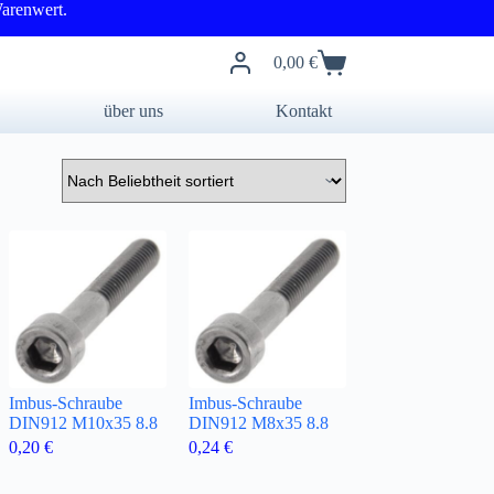
arenwert.
0,00
€
Warenkorb
über uns
Kontakt
Imbus-Schraube
Imbus-Schraube
DIN912 M10x35 8.8
DIN912 M8x35 8.8
0,20
€
0,24
€