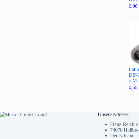
0,06
Imbu
DIN9
o.M.
0,55
Unsere Adresse
Franz-Reichle-
74078 Heilbr
Deutschland