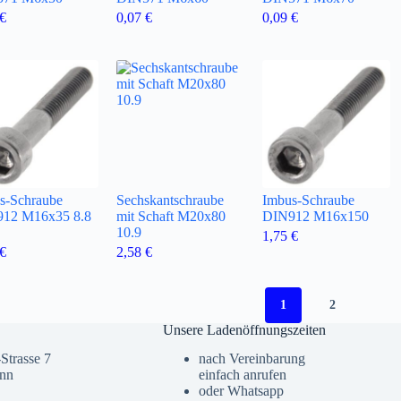
€
0,07
€
0,09
€
s-Schraube
Sechskantschraube
Imbus-Schraube
12 M16x35 8.8
mit Schaft M20x80
DIN912 M16x150
10.9
1,75
€
€
2,58
€
1
2
Unsere Ladenöffnungszeiten
Strasse 7
nach Vereinbarung
onn
einfach anrufen
oder Whatsapp