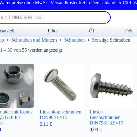
 Warenpreise ohne MwSt. Versandkostenfrei in Deutschland ab 100€ W
rsatzteile
Filter
Öl
Fella
op
Schrauben und Muttern
Schrauben
Sonstige Schrauben
Nach
 1 – 30 von 55 werden angezeigt
Beliebtheit
sortiert
mutter mit Konus
Linsenkopfschrauben
Linsen
,5 G10 für
DIN964 8×15
Blechschrauben
en
DIN7981 3,9×19
0,11
€
€
0,09
€