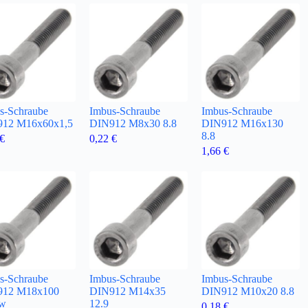
s-Schraube
Imbus-Schraube
Imbus-Schraube
12 M16x60x1,5
DIN912 M8x30 8.8
DIN912 M16x130
8.8
€
0,22
€
1,66
€
s-Schraube
Imbus-Schraube
Imbus-Schraube
912 M18x100
DIN912 M14x35
DIN912 M10x20 8.8
sw
12.9
0,18
€