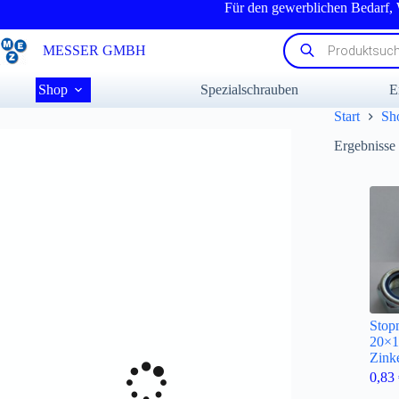
Zum
Für den gewerblichen Bedarf,
Inhalt
springen
Products
MESSER GMBH
search
Shop
Spezialschrauben
E
Start
Sh
Ergebnisse
Stop
20×1
Zink
0,83