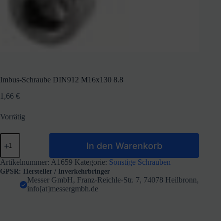
Imbus-Schraube DIN912 M16x130 8.8
1,66
€
Vorrätig
Imbus-
In den Warenkorb
Schraube
DIN912
M16x130
Artikelnummer:
A1659
Kategorie:
Sonstige Schrauben
8.8
GPSR: Hersteller / Inverkehrbringer
Menge
Messer GmbH, Franz-Reichle-Str. 7, 74078 Heilbronn,
info[at]messergmbh.de