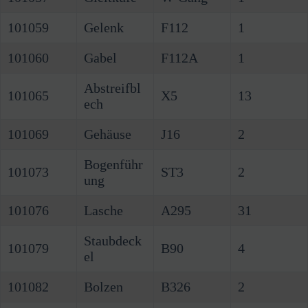
101059
Gelenk
F112
1
101060
Gabel
F112A
1
Abstreifbl
101065
X5
13
ech
101069
Gehäuse
J16
2
Bogenführ
101073
ST3
2
ung
101076
Lasche
A295
31
Staubdeck
101079
B90
4
el
101082
Bolzen
B326
2