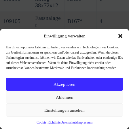
38x72x12
Fassnalage
109105
B167*
4
r
Einwilligung verwalten
109120
Schieber
B610
6
Um dir ein optimales Erlebnis zu bieten, verwenden wir Technologien wie Cookies,
109148
O-Ring
B549
9
um Geräteinformationen zu speichern und/oder darauf zuzugreifen. Wenn du diesen
Technologien zustimmst, können wir Daten wie das Surfverhalten oder eindeutige IDs
Klappsteck
auf dieser Website verarbeiten. Wenn du deine Einwilligung nicht erteilst oder
109162
A606
6
er
zurückziehst, können bestimmte Merkmale und Funktionen beeinträchtigt werden.
109176
Nilosring
A12
5
Akzeptieren
109207
Scheibe
A689
7
Ablehnen
Kegelrolle
109252
B290
3
Einstellungen ansehen
nlager
Cookie-Richtlinie
Datenschutz
Impressum
109341
Mutter
B558
18