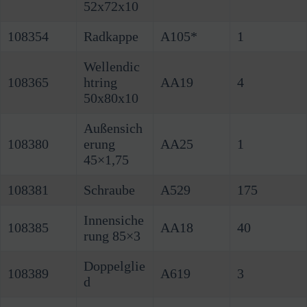
52x72x10
108354
Radkappe
A105*
1
Wellendic
108365
htring
AA19
4
50x80x10
Außensich
108380
erung
AA25
1
45×1,75
108381
Schraube
A529
175
Innensiche
108385
AA18
40
rung 85×3
Doppelglie
108389
A619
3
d