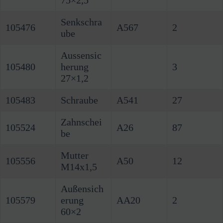
Senkschra
105476
A567
2
ube
Aussensic
105480
herung
3
27×1,2
105483
Schraube
A541
27
Zahnschei
105524
A26
87
be
Mutter
105556
A50
12
M14x1,5
Außensich
105579
erung
AA20
2
60×2