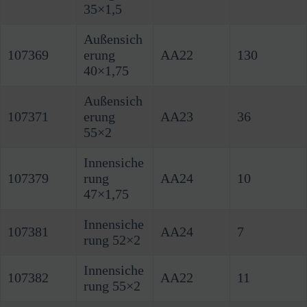
35×1,5
Außensich
107369
erung
AA22
130
40×1,75
Außensich
107371
erung
AA23
36
55×2
Innensiche
107379
rung
AA24
10
47×1,75
Innensiche
107381
AA24
7
rung 52×2
Innensiche
107382
AA22
11
rung 55×2