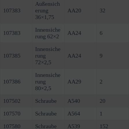
Außensich
107383
erung
AA20
32
36×1,75
Innensiche
107383
AA24
6
rung 62×2
Innensiche
107385
rung
AA24
9
72×2,5
Innensiche
107386
rung
AA29
2
80×2,5
107502
Schraube
A540
20
107570
Schraube
A564
1
107580
Schraube
A539
152