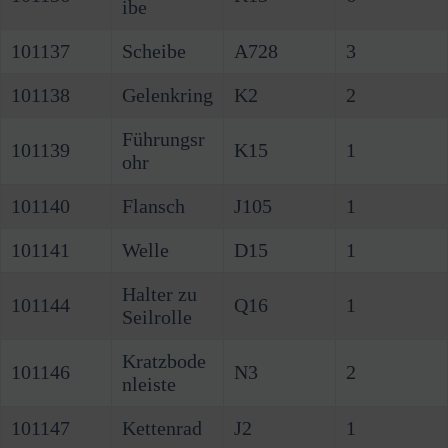
ibe
101137
Scheibe
A728
3
101138
Gelenkring
K2
2
Führungsr
101139
K15
1
ohr
101140
Flansch
J105
1
101141
Welle
D15
1
Halter zu
101144
Q16
1
Seilrolle
Kratzbode
101146
N3
2
nleiste
101147
Kettenrad
J2
1