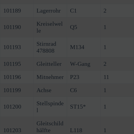
101189
Lagerrohr
C1
2
Kreiselwel
101190
Q5
1
le
Stirnrad
101193
M134
1
478808
101195
Gleitteller
W-Gang
2
101196
Mitnehmer
P23
11
101199
Achse
C6
1
Stellspinde
101200
ST15*
1
l
Gleitschild
101203
hälfte
L118
1