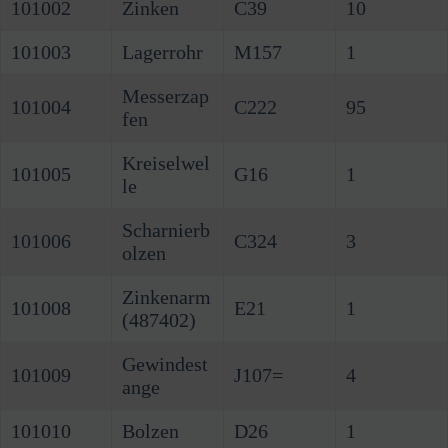
101002
Zinken
C39
10
101003
Lagerrohr
M157
1
Messerzap
101004
C222
95
fen
Kreiselwel
101005
G16
1
le
Scharnierb
101006
C324
3
olzen
Zinkenarm
101008
E21
1
(487402)
Gewindest
101009
J107=
4
ange
101010
Bolzen
D26
1