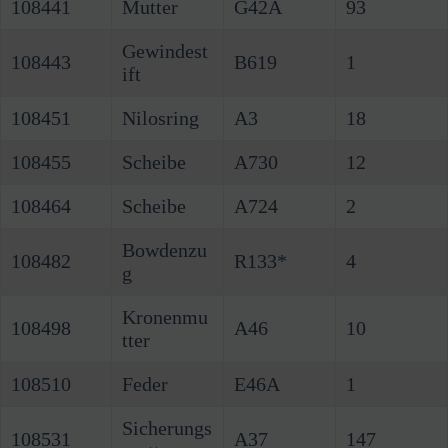
108441
Mutter
G42A
93
Gewindest
108443
B619
1
ift
108451
Nilosring
A3
18
108455
Scheibe
A730
12
108464
Scheibe
A724
2
Bowdenzu
108482
R133*
4
g
Kronenmu
108498
A46
10
tter
108510
Feder
E46A
1
Sicherungs
108531
A37
147