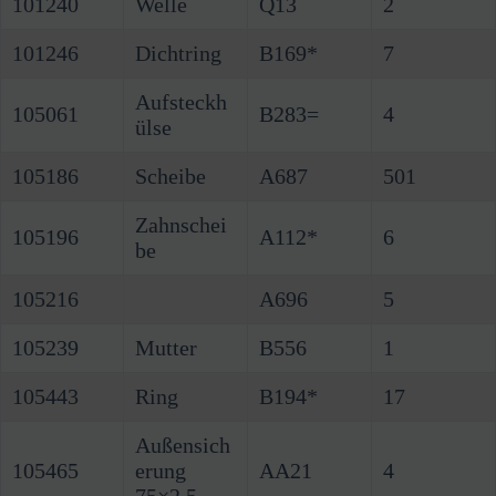
101240
Welle
Q13
2
101246
Dichtring
B169*
7
Aufsteckh
105061
B283=
4
ülse
105186
Scheibe
A687
501
Zahnschei
105196
A112*
6
be
105216
A696
5
105239
Mutter
B556
1
105443
Ring
B194*
17
Außensich
105465
erung
AA21
4
75×2,5