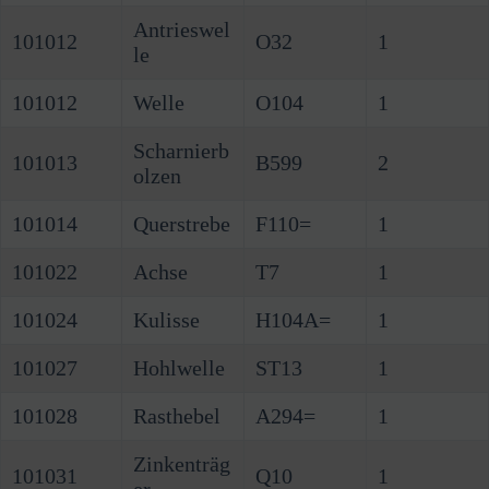
Antrieswel
101012
O32
1
le
101012
Welle
O104
1
Scharnierb
101013
B599
2
olzen
101014
Querstrebe
F110=
1
101022
Achse
T7
1
101024
Kulisse
H104A=
1
101027
Hohlwelle
ST13
1
101028
Rasthebel
A294=
1
Zinkenträg
101031
Q10
1
er