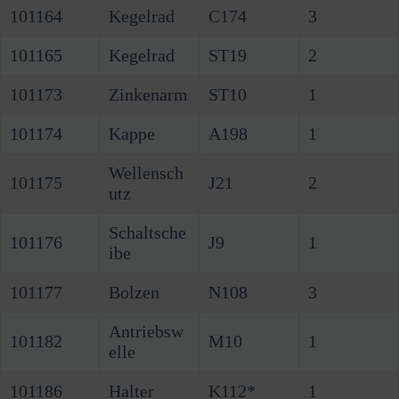
101164
Kegelrad
C174
3
101165
Kegelrad
ST19
2
101173
Zinkenarm
ST10
1
101174
Kappe
A198
1
Wellensch
101175
J21
2
utz
Schaltsche
101176
J9
1
ibe
101177
Bolzen
N108
3
Antriebsw
101182
M10
1
elle
101186
Halter
K112*
1