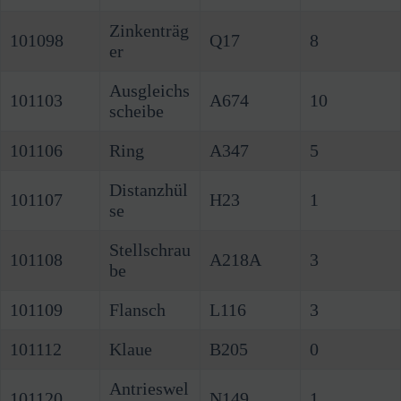
Zinkenträg
101098
Q17
8
er
Ausgleichs
101103
A674
10
scheibe
101106
Ring
A347
5
Distanzhül
101107
H23
1
se
Stellschrau
101108
A218A
3
be
101109
Flansch
L116
3
101112
Klaue
B205
0
Antrieswel
101120
N149
1