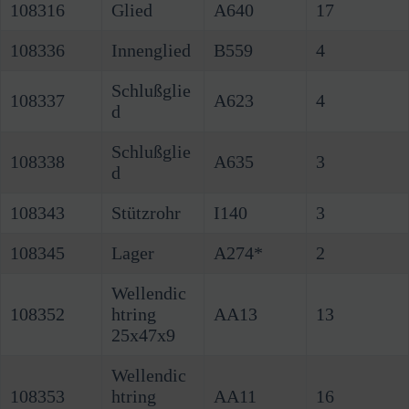
108316
Glied
A640
17
108336
Innenglied
B559
4
Schlußglie
108337
A623
4
d
Schlußglie
108338
A635
3
d
108343
Stützrohr
I140
3
108345
Lager
A274*
2
Wellendic
108352
htring
AA13
13
25x47x9
Wellendic
108353
htring
AA11
16