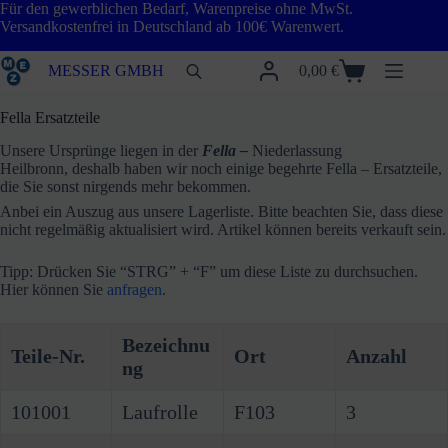
Zum
Für den gewerblichen Bedarf, Warenpreise ohne MwSt.
Inhalt
Versandkostenfrei in Deutschland ab 100€ Warenwert.
springen
MESSER GMBH
0,00
€
Warenkorb
Fella Ersatzteile
Unsere Ursprünge liegen in der
Fella –
Niederlassung
Heilbronn, deshalb haben wir noch einige begehrte Fella – Ersatzteile,
die Sie sonst nirgends mehr bekommen.
Anbei ein Auszug aus unsere Lagerliste. Bitte beachten Sie, dass diese
nicht regelmäßig aktualisiert wird. Artikel können bereits verkauft sein.
Tipp: Drücken Sie “STRG” + “F” um diese Liste zu durchsuchen.
Hier können Sie
anfragen
.
Bezeichnu
Teile-Nr.
Ort
Anzahl
ng
101001
Laufrolle
F103
3