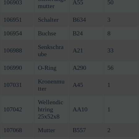
106903
A55
50
mutter
106951
Schalter
B634
3
106954
Buchse
B24
8
Senkschra
106988
A21
33
ube
106990
O-Ring
A290
56
Kronenmu
107031
A45
1
tter
Wellendic
107042
htring
AA10
1
25x52x8
107068
Mutter
B557
2