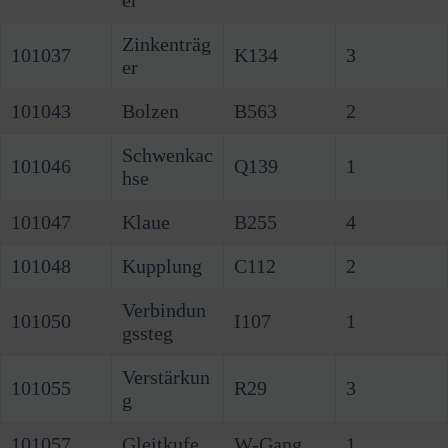
Zinkenträg
101037
K134
3
er
101043
Bolzen
B563
2
Schwenkac
101046
Q139
1
hse
101047
Klaue
B255
4
101048
Kupplung
C112
2
Verbindun
101050
I107
1
gssteg
Verstärkun
101055
R29
3
g
101057
Gleitkufe
W-Gang
1