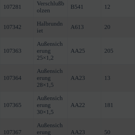
Verschlußb
107281
B541
12
olzen
Halbrundn
107342
A613
20
iet
Außensich
107363
erung
AA25
205
25×1,2
Außensich
107364
erung
AA23
13
28×1,5
Außensich
107365
erung
AA22
181
30×1,5
Außensich
107367
erung
AA23
50