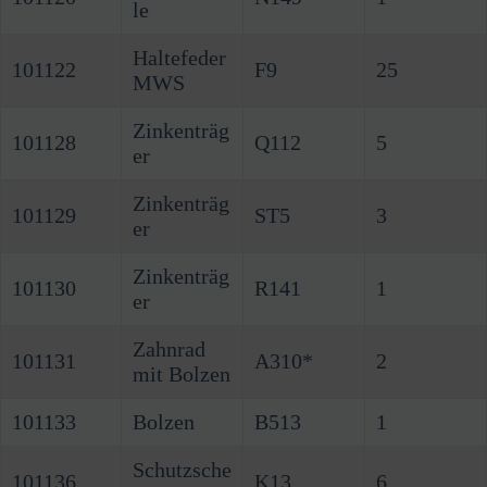
le
Haltefeder
101122
F9
25
MWS
Zinkenträg
101128
Q112
5
er
Zinkenträg
101129
ST5
3
er
Zinkenträg
101130
R141
1
er
Zahnrad
101131
A310*
2
mit Bolzen
101133
Bolzen
B513
1
Schutzsche
101136
K13
6