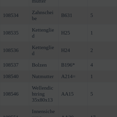
mutter
Zahnschei
108534
B631
5
be
Kettenglie
108535
H25
1
d
Kettenglie
108536
H24
2
d
108537
Bolzen
B196*
4
108540
Nutmutter
A214=
1
Wellendic
108546
htring
AA15
5
35x80x13
Innensiche