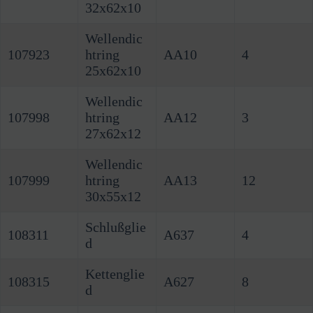
32x62x10
Wellendic
107923
htring
AA10
4
25x62x10
Wellendic
107998
htring
AA12
3
27x62x12
Wellendic
107999
htring
AA13
12
30x55x12
Schlußglie
108311
A637
4
d
Kettenglie
108315
A627
8
d