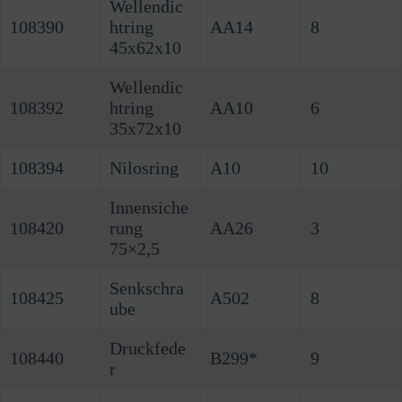
Wellendic
108390
htring
AA14
8
45x62x10
Wellendic
108392
htring
AA10
6
35x72x10
108394
Nilosring
A10
10
Innensiche
108420
rung
AA26
3
75×2,5
Senkschra
108425
A502
8
ube
Druckfede
108440
B299*
9
r