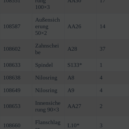
108551
rung
AA30
17
100×3
Außensich
108587
erung
AA26
14
50×2
Zahnschei
108602
A28
37
be
108633
Spindel
S133*
1
108638
Nilosring
A8
4
108649
Nilosring
A9
4
Innensiche
108653
AA27
2
rung 90×3
Flanschlag
108660
L10*
3
er