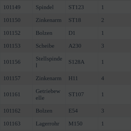
101149
Spindel
ST123
1
101150
Zinkenarm
ST18
2
101152
Bolzen
D1
1
101153
Scheibe
A230
3
Stellspinde
101156
S128A
1
l
101157
Zinkenarm
H11
4
Getriebew
101161
ST107
1
elle
101162
Bolzen
E54
3
101163
Lagerrohr
M150
1