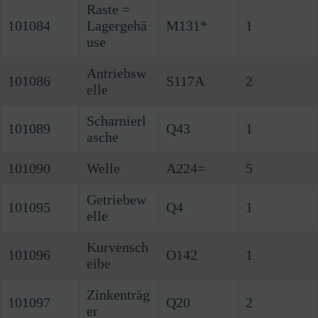
Raste =
101084
Lagergehä
M131*
1
use
Antriebsw
101086
S117A
2
elle
Scharnierl
101089
Q43
1
asche
101090
Welle
A224=
5
Getriebew
101095
Q4
1
elle
Kurvensch
101096
O142
1
eibe
Zinkenträg
101097
Q20
2
er