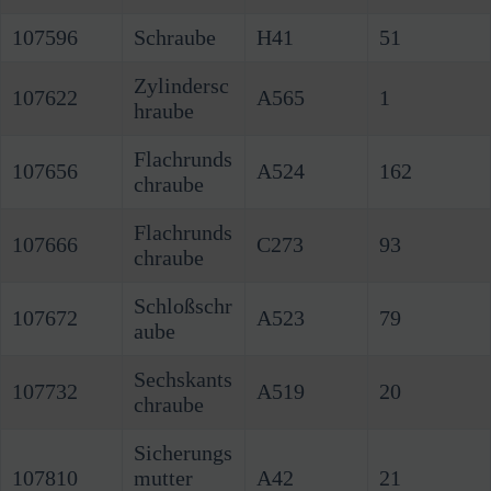
107596
Schraube
H41
51
Zylindersc
107622
A565
1
hraube
Flachrunds
107656
A524
162
chraube
Flachrunds
107666
C273
93
chraube
Schloßschr
107672
A523
79
aube
Sechskants
107732
A519
20
chraube
Sicherungs
107810
mutter
A42
21