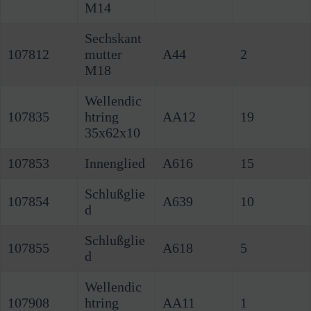
M14
Sechskant
107812
mutter
A44
2
M18
Wellendic
107835
htring
AA12
19
35x62x10
107853
Innenglied
A616
15
Schlußglie
107854
A639
10
d
Schlußglie
107855
A618
5
d
Wellendic
107908
htring
AA11
1