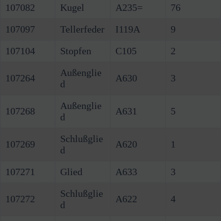
107082
Kugel
A235=
76
107097
Tellerfeder
I119A
9
107104
Stopfen
C105
2
Außenglie
107264
A630
3
d
Außenglie
107268
A631
5
d
Schlußglie
107269
A620
1
d
107271
Glied
A633
3
Schlußglie
107272
A622
4
d