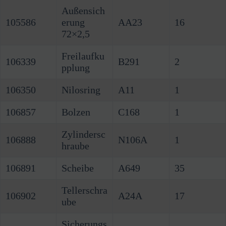
Außensich
105586
erung
AA23
16
72×2,5
Freilaufku
106339
B291
2
pplung
106350
Nilosring
A11
1
106857
Bolzen
C168
1
Zylindersc
106888
N106A
1
hraube
106891
Scheibe
A649
35
Tellerschra
106902
A24A
17
ube
Sicherungs