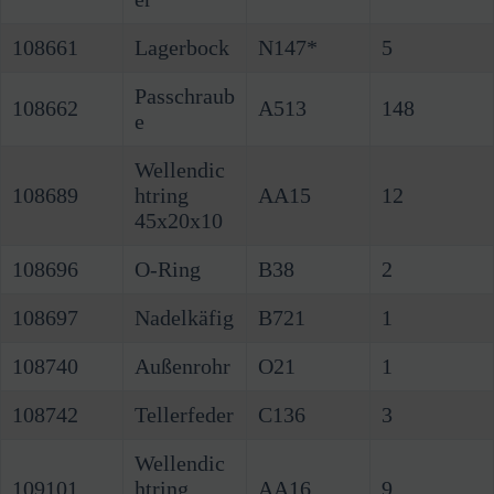
108661
Lagerbock
N147*
5
Passchraub
108662
A513
148
e
Wellendic
108689
htring
AA15
12
45x20x10
108696
O-Ring
B38
2
108697
Nadelkäfig
B721
1
108740
Außenrohr
O21
1
108742
Tellerfeder
C136
3
Wellendic
109101
htring
AA16
9