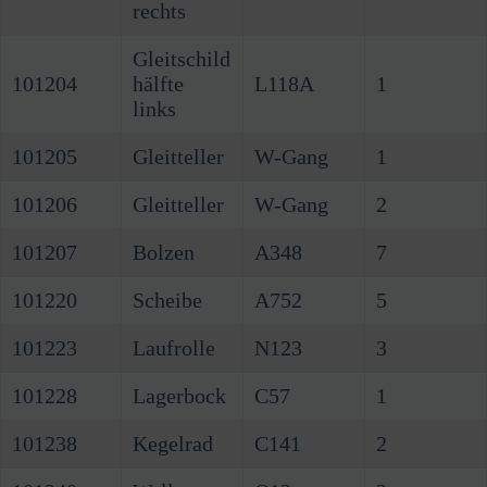
rechts
Gleitschild
101204
hälfte
L118A
1
links
101205
Gleitteller
W-Gang
1
101206
Gleitteller
W-Gang
2
101207
Bolzen
A348
7
101220
Scheibe
A752
5
101223
Laufrolle
N123
3
101228
Lagerbock
C57
1
101238
Kegelrad
C141
2