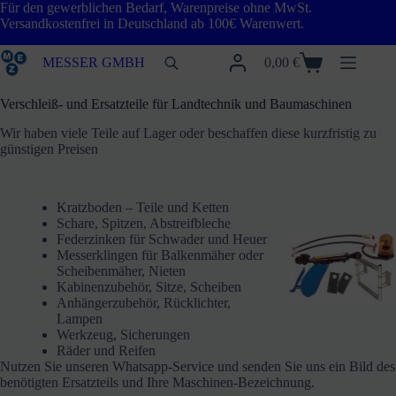
Zum
Für den gewerblichen Bedarf, Warenpreise ohne MwSt.
Inhalt
Versandkostenfrei in Deutschland ab 100€ Warenwert.
springen
MESSER GMBH
0,00
€
Warenkorb
Verschleiß- und Ersatzteile für Landtechnik und Baumaschinen
Wir haben viele Teile auf Lager oder beschaffen diese kurzfristig zu
günstigen Preisen
Kratzboden – Teile und Ketten
Schare, Spitzen, Abstreifbleche
Federzinken für Schwader und Heuer
Messerklingen für Balkenmäher oder
Scheibenmäher, Nieten
Kabinenzubehör, Sitze, Scheiben
Anhängerzubehör, Rücklichter,
Lampen
Werkzeug, Sicherungen
Räder und Reifen
Nutzen Sie unseren Whatsapp-Service und senden Sie uns ein Bild des
benötigten Ersatzteils und Ihre Maschinen-Bezeichnung.