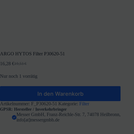
ARGO HYTOS Filter P30620-51
16,28
€
19,53
€
Ursprünglicher
Aktueller
Preis
Preis
Nur noch 1 vorrätig
war:
ist:
19,53 €
16,28 €.
In den Warenkorb
Artikelnummer:
F_P30620-51
Kategorie:
Filter
GPSR: Hersteller / Inverkehrbringer
Messer GmbH, Franz-Reichle-Str. 7, 74078 Heilbronn,
info[at]messergmbh.de