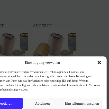
OT
ANGEBOT
Einwilligung verwalten
timales Erlebnis zu bieten, verwenden wir Technologien wie Cookies, um
r 30.003.00 wie
SF -Filter SK3961
tionen zu speichern und/oder darauf zuzugreifen. Wenn du diesen Technologien
8185, C58185/1
6,98
€
8,37
€
nnen wir Daten wie das Surfverhalten oder eindeutige IDs auf dieser Website
Ursprünglicher
Aktueller
,81
€
Wenn du deine Einwilligung nicht erteilst oder zurückziehst, können bestimmte Merkmale
sprünglicher
ueller
Preis
Preis
n beeinträchtigt werden.
is
is
war:
ist:
FAQ
r:
8,37 €
6,98 €.
Über uns
,81 €
68 €.
Impressum
eptieren
Ablehnen
Einstellungen ansehen
AGB