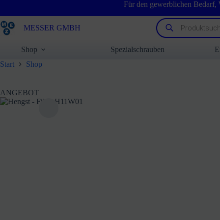
Zum
Für den gewerblichen Bedarf,
Inhalt
springen
Products
MESSER GMBH
search
Shop
Spezialschrauben
E
Start
Shop
ANGEBOT