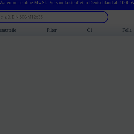
 Warenpreise ohne MwSt. Versandkostenfrei in Deutschland ab 100€ W
rsatzteile
Filter
Öl
Fella