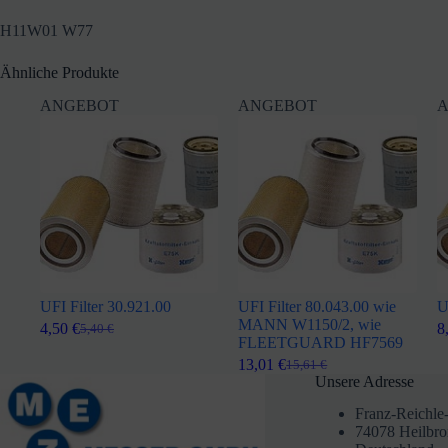
H11W01 W77
Ähnliche Produkte
ANGEBOT
ANGEBOT
A
UFI Filter 30.921.00
UFI Filter 80.043.00 wie
U
MANN W1150/2, wie
4,50
€
8
5,40
€
Ursprünglicher
Aktueller
FLEETGUARD HF7569
Preis
Preis
13,01
€
15,61
€
war:
ist:
Ursprünglicher
Aktueller
Unsere Adresse
5,40 €
4,50 €.
Preis
Preis
war:
ist:
Franz-Reichle-
15,61 €
13,01 €.
74078 Heilbr