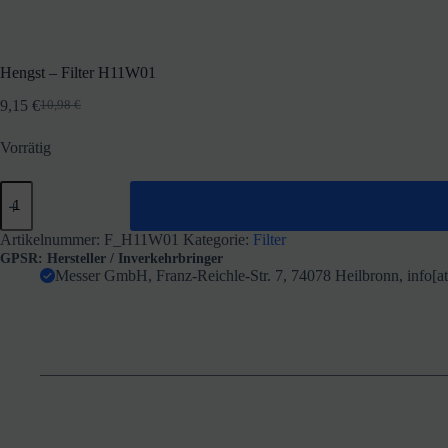
Hengst – Filter H11W01
9,15
€
10,98
€
Ursprünglicher
Aktueller
Preis
Preis
Vorrätig
war:
ist:
10,98 €
9,15 €.
Hengst
-
Filter
H11W01
Artikelnummer:
F_H11W01
Kategorie:
Filter
Menge
GPSR: Hersteller / Inverkehrbringer
Messer GmbH, Franz-Reichle-Str. 7, 74078 Heilbronn, info[