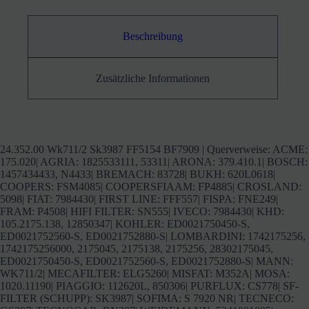
Beschreibung
Zusätzliche Informationen
24.352.00 Wk711/2 Sk3987 FF5154 BF7909 | Querverweise: ACME:
175.020| AGRIA: 1825533111, 53311| ARONA: 379.410.1| BOSCH:
1457434433, N4433| BREMACH: 83728| BUKH: 620L0618|
COOPERS: FSM4085| COOPERSFIAAM: FP4885| CROSLAND:
5098| FIAT: 7984430| FIRST LINE: FFF557| FISPA: FNE249|
FRAM: P4508| HIFI FILTER: SN555| IVECO: 7984430| KHD:
105.2175.138, 12850347| KOHLER: ED0021750450-S,
ED0021752560-S, ED0021752880-S| LOMBARDINI: 1742175256,
1742175256000, 2175045, 2175138, 2175256, 28302175045,
ED0021750450-S, ED0021752560-S, ED0021752880-S| MANN:
WK711/2| MECAFILTER: ELG5260| MISFAT: M352A| MOSA:
1020.11190| PIAGGIO: 112620L, 850306| PURFLUX: CS778| SF-
FILTER (SCHUPP): SK3987| SOFIMA: S 7920 NR| TECNECO: