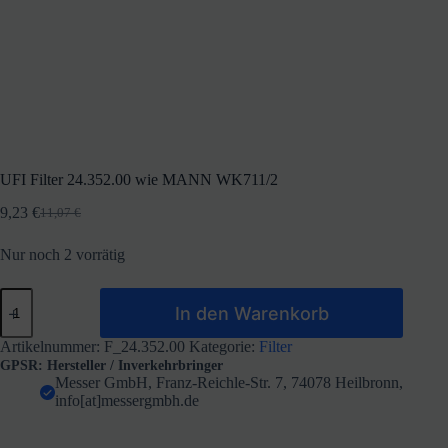
UFI Filter 24.352.00 wie MANN WK711/2
9,23
€
11,07
€
Ursprünglicher
Aktueller
Preis
Preis
Nur noch 2 vorrätig
war:
ist:
11,07 €
9,23 €.
UFI
In den Warenkorb
Filter
24.352.00
wie
Artikelnummer:
F_24.352.00
Kategorie:
Filter
MANN
GPSR: Hersteller / Inverkehrbringer
WK711/2
Messer GmbH, Franz-Reichle-Str. 7, 74078 Heilbronn,
Menge
info[at]messergmbh.de