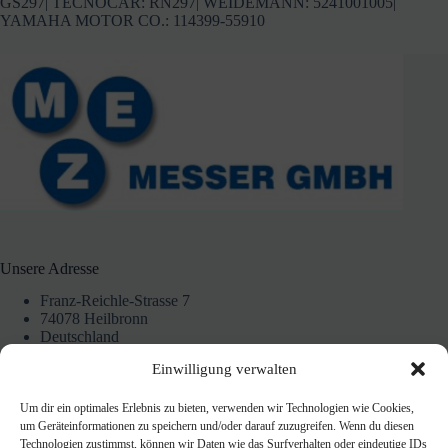
GS297| TECNOCAR: RN297| WEIDEMANN: 5241001005|
YAMAHA MOTOR CO.: 114399-55910
Unsere Adresse
Franz-Reichle-Strasse 7
74078 Heilbronn
Deutschland
07131 172228
Einwilligung verwalten
Um dir ein optimales Erlebnis zu bieten, verwenden wir Technologien wie Cookies,
Unsere Ladenöffnungszeiten
um Geräteinformationen zu speichern und/oder darauf zuzugreifen. Wenn du diesen
Technologien zustimmst, können wir Daten wie das Surfverhalten oder eindeutige IDs