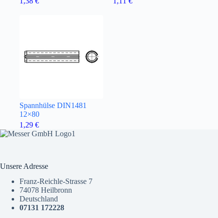
1,38
€
1,11
€
Spannhülse DIN1481
12×80
1,29
€
Unsere Adresse
Franz-Reichle-Strasse 7
74078 Heilbronn
Deutschland
07131 172228