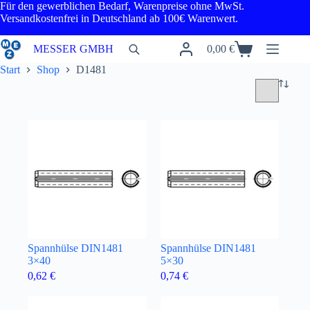
Zum
Für den gewerblichen Bedarf, Warenpreise ohne MwSt.
Inhalt
Versandkostenfrei in Deutschland ab 100€ Warenwert.
springen
MESSER GMBH
0,00
€
Warenkorb
Start
Shop
D1481
Spannhülse DIN1481
Spannhülse DIN1481
3×40
5×30
0,62
€
0,74
€