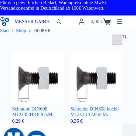
Zum
Für den gewerblichen Bedarf, Warenpreise ohne MwSt.
Inhalt
Versandkostenfrei in Deutschland ab 100€ Warenwert.
springen
MESSER GMBH
0,00
€
Warenkorb
Start
Shop
D608H8
Schraube DIN608
Schraube DIN608 hoch8
M12x35 H8 8.8 o.M.
M12x33 12.9 m.M.
0,29
€
0,35
€