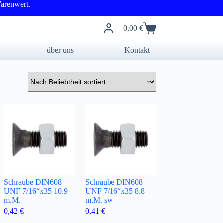
arenwert.
0,00
€
Warenkorb
über uns
Kontakt
Schraube DIN608
Schraube DIN608
UNF 7/16“x35 10.9
UNF 7/16“x35 8.8
m.M.
m.M. sw
0,42
€
0,41
€