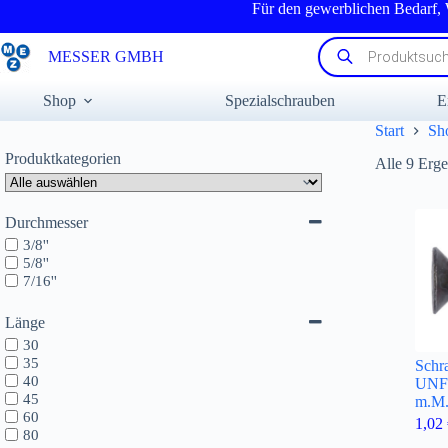
Zum
Für den gewerblichen Bedarf,
Inhalt
springen
Products
MESSER GMBH
search
Shop
Spezialschrauben
E
Start
Sh
Produktkategorien
Alle 9 Erg
Durchmesser
3/8''
5/8''
7/16''
Länge
30
35
Schr
40
UNF 
45
m.M
60
1,02
80