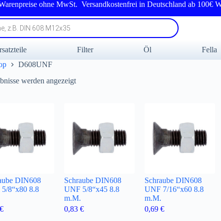
 Warenpreise ohne MwSt. Versandkostenfrei in Deutschland ab 100€ W
rsatzteile
Filter
Öl
Fella
op
D608UNF
Nach
ebnisse werden angezeigt
Beliebtheit
sortiert
aube DIN608
Schraube DIN608
Schraube DIN608
5/8“x80 8.8
UNF 5/8“x45 8.8
UNF 7/16“x60 8.8
.
m.M.
m.M.
€
0,83
€
0,69
€