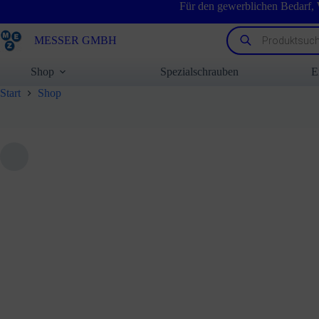
Zum
Für den gewerblichen Bedarf,
Inhalt
springen
Products
MESSER GMBH
search
Shop
Spezialschrauben
E
Start
Shop