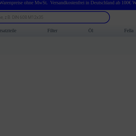
 Warenpreise ohne MwSt. Versandkostenfrei in Deutschland ab 100€ W
rsatzteile
Filter
Öl
Fella