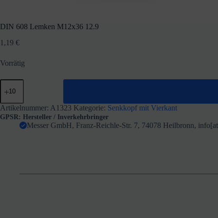
DIN 608 Lemken M12x36 12.9
1,19
€
Vorrätig
DIN
608
Lemken
M12x36
Artikelnummer:
A1323
Kategorie:
Senkkopf mit Vierkant
12.9
GPSR: Hersteller / Inverkehrbringer
Menge
Messer GmbH, Franz-Reichle-Str. 7, 74078 Heilbronn, info[