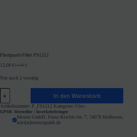
Fleetguard-Filter FS1212
12,08
€
14,49
€
Ursprünglicher
Aktueller
Preis
Preis
Nur noch 2 vorrätig
war:
ist:
14,49 €
12,08 €.
Fleetguard-
In den Warenkorb
Filter
FS1212
Menge
Artikelnummer:
F_FS1212
Kategorie:
Filter
GPSR: Hersteller / Inverkehrbringer
Messer GmbH, Franz-Reichle-Str. 7, 74078 Heilbronn,
info[at]messergmbh.de