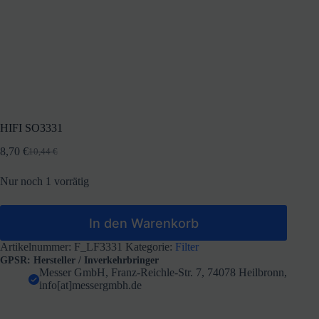
HIFI SO3331
8,70
€
10,44
€
Ursprünglicher
Aktueller
Preis
Preis
Nur noch 1 vorrätig
war:
ist:
10,44 €
8,70 €.
In den Warenkorb
Artikelnummer:
F_LF3331
Kategorie:
Filter
GPSR: Hersteller / Inverkehrbringer
Messer GmbH, Franz-Reichle-Str. 7, 74078 Heilbronn,
info[at]messergmbh.de