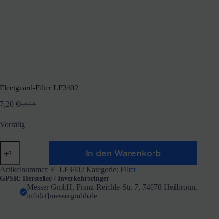
Fleetguard-Filter LF3402
7,20
€
8,64
€
Ursprünglicher
Aktueller
Preis
Preis
Vorrätig
war:
ist:
8,64 €
7,20 €.
Fleetguard-
In den Warenkorb
Filter
LF3402
Menge
Artikelnummer:
F_LF3402
Kategorie:
Filter
GPSR: Hersteller / Inverkehrbringer
Messer GmbH, Franz-Reichle-Str. 7, 74078 Heilbronn,
info[at]messergmbh.de