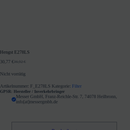
Hengst E278LS
30,77
€
36,92
€
Ursprünglicher
Aktueller
Preis
Preis
Nicht vorrätig
war:
ist:
36,92 €
30,77 €.
Artikelnummer:
F_E278LS
Kategorie:
Filter
GPSR: Hersteller / Inverkehrbringer
Messer GmbH, Franz-Reichle-Str. 7, 74078 Heilbronn,
info[at]messergmbh.de