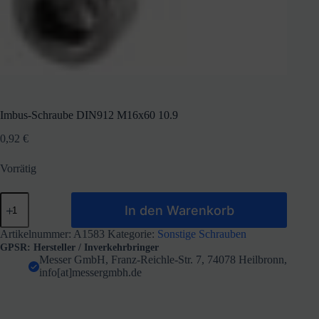
Imbus-Schraube DIN912 M16x60 10.9
0,92
€
Vorrätig
Imbus-
In den Warenkorb
Schraube
DIN912
M16x60
Artikelnummer:
A1583
Kategorie:
Sonstige Schrauben
10.9
GPSR: Hersteller / Inverkehrbringer
Menge
Messer GmbH, Franz-Reichle-Str. 7, 74078 Heilbronn,
info[at]messergmbh.de