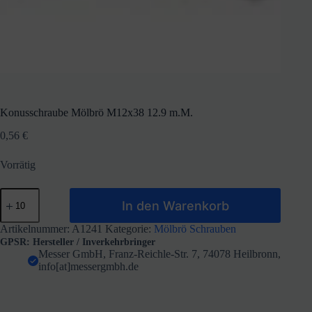
Konusschraube Mölbrö M12x38 12.9 m.M.
0,56
€
Vorrätig
Konusschraube
In den Warenkorb
Mölbrö
M12x38
12.9
Artikelnummer:
A1241
Kategorie:
Mölbrö Schrauben
m.M.
GPSR: Hersteller / Inverkehrbringer
Menge
Messer GmbH, Franz-Reichle-Str. 7, 74078 Heilbronn,
info[at]messergmbh.de