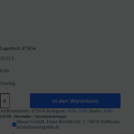
Lagerbock 475654
30,32
€
Fella
Vorrätig
Lagerbock
In den Warenkorb
475654
Menge
Artikelnummer:
475654
Kategorie:
Fella-Teile
Marke:
Fella
GPSR: Hersteller / Inverkehrbringer
Messer GmbH, Franz-Reichle-Str. 7, 74078 Heilbronn,
info[at]messergmbh.de