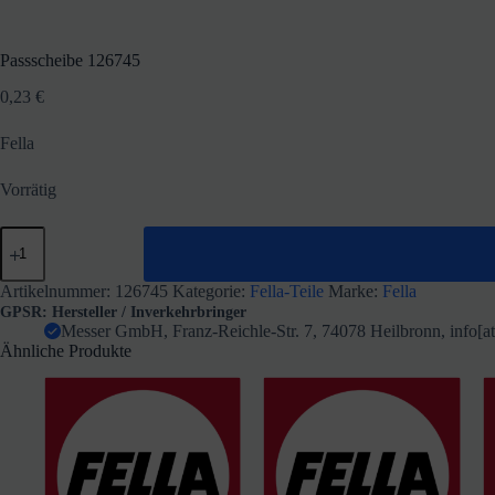
Passscheibe 126745
0,23
€
Fella
Vorrätig
Passscheibe
126745
Menge
Artikelnummer:
126745
Kategorie:
Fella-Teile
Marke:
Fella
GPSR: Hersteller / Inverkehrbringer
Messer GmbH, Franz-Reichle-Str. 7, 74078 Heilbronn, info[
Ähnliche Produkte