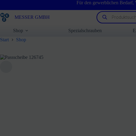
Zum
Für den gewerblichen Bedarf,
Inhalt
springen
Products
MESSER GMBH
search
Shop
Spezialschrauben
E
Start
Shop