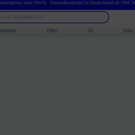
 Warenpreise ohne MwSt. Versandkostenfrei in Deutschland ab 100€ W
rsatzteile
Filter
Öl
Fella