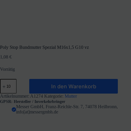
Poly Stop Bundmutter Spezial M16x1,5 G10 vz
1,08
€
Vorrätig
Poly
In den Warenkorb
Stop
Bundmutter
Spezial
Artikelnummer:
A1274
Kategorie:
Mutter
M16x1,5
GPSR: Hersteller / Inverkehrbringer
G10
Messer GmbH, Franz-Reichle-Str. 7, 74078 Heilbronn,
vz
info[at]messergmbh.de
Menge