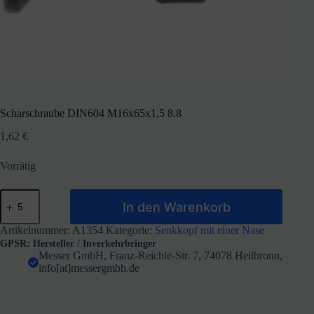
Scharschraube DIN604 M16x65x1,5 8.8
1,62
€
Vorrätig
Scharschraube
In den Warenkorb
DIN604
M16x65x1,5
8.8
Artikelnummer:
A1354
Kategorie:
Senkkopf mit einer Nase
Menge
GPSR: Hersteller / Inverkehrbringer
Messer GmbH, Franz-Reichle-Str. 7, 74078 Heilbronn,
info[at]messergmbh.de