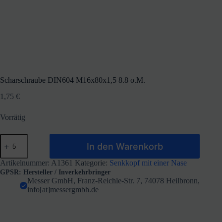
Scharschraube DIN604 M16x80x1,5 8.8 o.M.
1,75
€
Vorrätig
Scharschraube
In den Warenkorb
DIN604
M16x80x1,5
8.8
Artikelnummer:
A1361
Kategorie:
Senkkopf mit einer Nase
o.M.
GPSR: Hersteller / Inverkehrbringer
Menge
Messer GmbH, Franz-Reichle-Str. 7, 74078 Heilbronn,
info[at]messergmbh.de