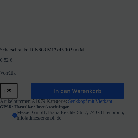
Scharschraube DIN608 M12x45 10.9 m.M.
0,52
€
Vorrätig
Scharschraube
In den Warenkorb
DIN608
M12x45
10.9
Artikelnummer:
A1079
Kategorie:
Senkkopf mit Vierkant
m.M.
GPSR: Hersteller / Inverkehrbringer
Menge
Messer GmbH, Franz-Reichle-Str. 7, 74078 Heilbronn,
info[at]messergmbh.de