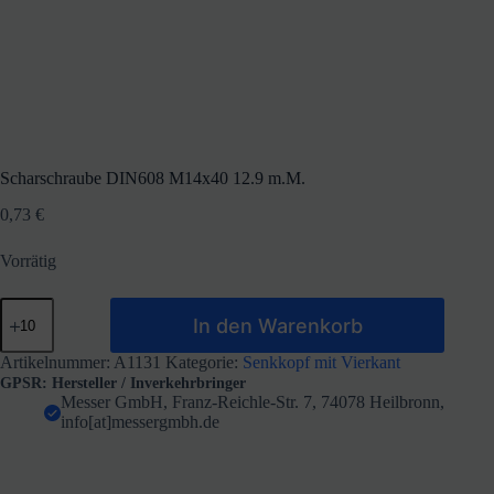
Scharschraube DIN608 M14x40 12.9 m.M.
0,73
€
Vorrätig
Scharschraube
In den Warenkorb
DIN608
M14x40
12.9
Artikelnummer:
A1131
Kategorie:
Senkkopf mit Vierkant
m.M.
GPSR: Hersteller / Inverkehrbringer
Menge
Messer GmbH, Franz-Reichle-Str. 7, 74078 Heilbronn,
info[at]messergmbh.de