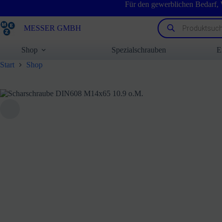
Zum
Für den gewerblichen Bedarf,
Inhalt
springen
Products
MESSER GMBH
search
Shop
Spezialschrauben
E
Start
Shop