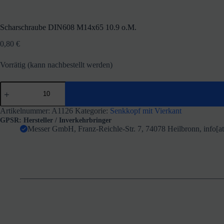
Scharschraube DIN608 M14x65 10.9 o.M.
0,80
€
Vorrätig (kann nachbestellt werden)
Scharschraube
DIN608
M14x65
10.9
Artikelnummer:
A1126
Kategorie:
Senkkopf mit Vierkant
o.M.
GPSR: Hersteller / Inverkehrbringer
Menge
Messer GmbH, Franz-Reichle-Str. 7, 74078 Heilbronn, info[