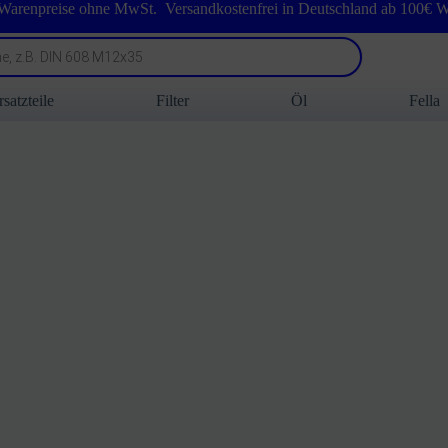
 Warenpreise ohne MwSt. Versandkostenfrei in Deutschland ab 100€ W
rsatzteile
Filter
Öl
Fella