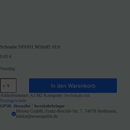
Schraube DIN931 M16x85 10.9
0,83
€
Vorrätig
Schraube
In den Warenkorb
DIN931
M16x85
10.9
Artikelnummer:
A1382
Kategorie:
Sechskant mit
Menge
Normgewinde
GPSR: Hersteller / Inverkehrbringer
Messer GmbH, Franz-Reichle-Str. 7, 74078 Heilbronn,
info[at]messergmbh.de