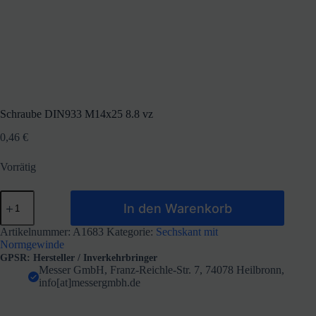
Schraube DIN933 M14x25 8.8 vz
0,46
€
Vorrätig
Schraube
In den Warenkorb
DIN933
M14x25
8.8
Artikelnummer:
A1683
Kategorie:
Sechskant mit
vz
Normgewinde
Menge
GPSR: Hersteller / Inverkehrbringer
Messer GmbH, Franz-Reichle-Str. 7, 74078 Heilbronn,
info[at]messergmbh.de