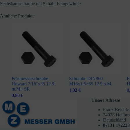
Sechskantschraube mit Schaft, Feingewinde
Ähnliche Produkte
Fräsmesserschraube
Schraube DIN960
F
Howard 7/16“x35 12.9
M16x1,5×65 12.9 o.M.
H
m.M.+SR
1,02
€
0
0,80
€
Unsere Adresse
Franz-Reichle-
74078 Heilbr
Deutschland
07131 172228