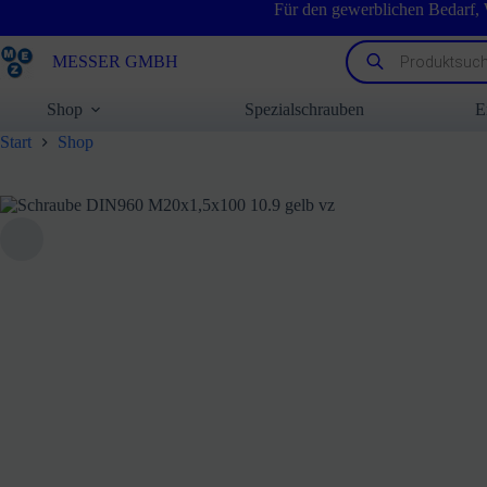
Zum
Für den gewerblichen Bedarf,
Inhalt
springen
Products
MESSER GMBH
search
Shop
Spezialschrauben
E
Start
Shop