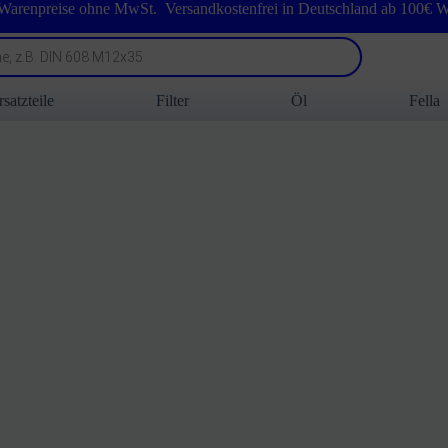
 Warenpreise ohne MwSt. Versandkostenfrei in Deutschland ab 100€ W
rsatzteile
Filter
Öl
Fella