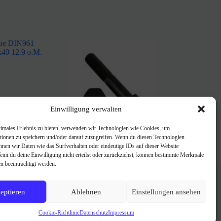
Einwilligung verwalten
timales Erlebnis zu bieten, verwenden wir Technologien wie Cookies, um
 DIN961
Schraube DIN960
tionen zu speichern und/oder darauf zuzugreifen. Wenn du diesen Technologien
40 12.9 o.M.
M16x1,5×60 10.9 o.M.
nnen wir Daten wie das Surfverhalten oder eindeutige IDs auf dieser Website
0,77
€
Wenn du deine Einwilligung nicht erteilst oder zurückziehst, können bestimmte Merkmale
n beeinträchtigt werden.
FAQ
Über uns
Impressum
eptieren
Ablehnen
Einstellungen ansehen
AGB
Datenschutzerklärung
Cookie-Richtlinie
Datenschutz
Impressum
Cookie-Richtlinie (EU)