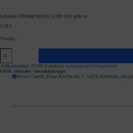
Schraube DIN960 M20x1,5×100 10.9 gelb vz
2,58
€
Vorrätig
Schraube
DIN960
M20x1,5x100
10.9
Artikelnummer:
A1585
Kategorie:
Sechskant mit Feingewinde
gelb
GPSR: Hersteller / Inverkehrbringer
vz
Messer GmbH, Franz-Reichle-Str. 7, 74078 Heilbronn, info[
Menge