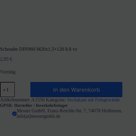
Schraube DIN960 M20x1,5×120 8.8 vz
2,95
€
Vorrätig
Schraube
In den Warenkorb
DIN960
M20x1,5x120
8.8
Artikelnummer:
A1550
Kategorie:
Sechskant mit Feingewinde
vz
GPSR: Hersteller / Inverkehrbringer
Menge
Messer GmbH, Franz-Reichle-Str. 7, 74078 Heilbronn,
info[at]messergmbh.de