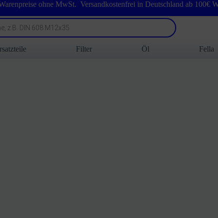
 Warenpreise ohne MwSt. Versandkostenfrei in Deutschland ab 100€ W
rsatzteile
Filter
Öl
Fella