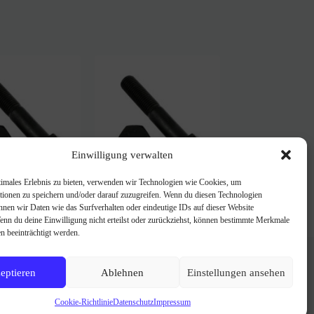
Einwilligung verwalten
timales Erlebnis zu bieten, verwenden wir Technologien wie Cookies, um
erschraube
Fräsmesserschraube
tionen zu speichern und/oder darauf zuzugreifen. Wenn du diesen Technologien
/16“x40 12.9
Howard 7/16“x35 12.9
nnen wir Daten wie das Surfverhalten oder eindeutige IDs auf dieser Website
m.M.+SR
Wenn du deine Einwilligung nicht erteilst oder zurückziehst, können bestimmte Merkmale
0,80
€
n beeinträchtigt werden.
FAQ
Über uns
Impressum
eptieren
Ablehnen
Einstellungen ansehen
AGB
Datenschutzerklärung
Cookie-Richtlinie
Datenschutz
Impressum
Cookie-Richtlinie (EU)