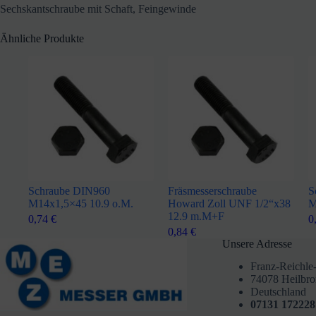
Sechskantschraube mit Schaft, Feingewinde
Ähnliche Produkte
Schraube DIN960
Fräsmesserschraube
S
M14x1,5×45 10.9 o.M.
Howard Zoll UNF 1/2“x38
M
12.9 m.M+F
0,74
€
0
0,84
€
Unsere Adresse
Franz-Reichle-
74078 Heilbr
Deutschland
07131 172228