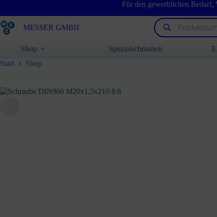
Zum
Für den gewerblichen Bedarf,
Inhalt
springen
Products
MESSER GMBH
search
Shop
Spezialschrauben
E
Start
Shop