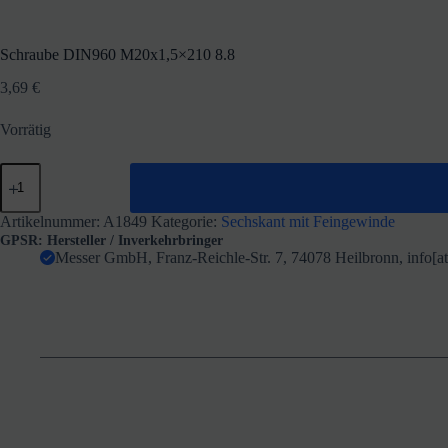
Schraube DIN960 M20x1,5×210 8.8
3,69
€
Vorrätig
Schraube
DIN960
M20x1,5x210
8.8
Artikelnummer:
A1849
Kategorie:
Sechskant mit Feingewinde
Menge
GPSR: Hersteller / Inverkehrbringer
Messer GmbH, Franz-Reichle-Str. 7, 74078 Heilbronn, info[