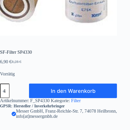
SF-Filter SP4330
6,90
€
8,28
€
Ursprünglicher
Aktueller
Preis
Preis
Vorrätig
war:
ist:
8,28 €
6,90 €.
SF-
In den Warenkorb
Filter
SP4330
Menge
Artikelnummer:
F_SP4330
Kategorie:
Filter
GPSR: Hersteller / Inverkehrbringer
Messer GmbH, Franz-Reichle-Str. 7, 74078 Heilbronn,
info[at]messergmbh.de