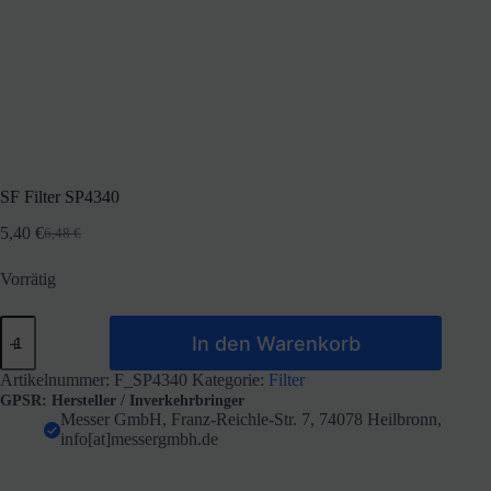
SF Filter SP4340
5,40
€
6,48
€
Ursprünglicher
Aktueller
Preis
Preis
Vorrätig
war:
ist:
6,48 €
5,40 €.
SF
In den Warenkorb
Filter
SP4340
Menge
Artikelnummer:
F_SP4340
Kategorie:
Filter
GPSR: Hersteller / Inverkehrbringer
Messer GmbH, Franz-Reichle-Str. 7, 74078 Heilbronn,
info[at]messergmbh.de