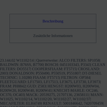
W11102/20,
W11102/27,
W11102/37,
wie
FLEETGUARD
LF17503,
Beschreibung
LF17513,
LF3675,
LF3730,
Zusätzliche Informationen
LF3973
Menge
23.144.02 W11102/14 | Querverweise: ALCO FILTERS: SP1058|
BALDWIN: B76SS, B7700| BOSCH: 0451103343, P3343| CLEAN
FILTERS: DO5517| COOPERSFIAAM: FT5715| CROSLAND:
2003| DONALDSON: P550490, P550519, P551807| DT-DIESEL
TECHNIC: 1.10280| FIAAM: FT5715| FILTRON: OP584|
FLEETGUARD: LF17503, LF17513, LF3675, LF3730, LF3973|
FRAM: PH8842| GUD: Z583| HENGST: H200W03, H200W04,
H200W20, H200W40, H200W41| KNECHT-MAHLE: OC246,
OC370, OC403| MACK: 20539275, 21707136, 23658111| MANN:
W11025, W11102/14, W11102/20, W11102/27, W11102/37|
MECAFILTER: ELH4749| RENAULT: 5001846642, 7420709459|