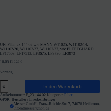
UFI Filter 23.144.02 wie MANN W11025, W11102/14,
W11102/20, W11102/27, W11102/37, wie FLEETGUARD
LF17503, LF17513, LF3675, LF3730, LF3973
16,05
€
19,26
€
Ursprünglicher
Aktueller
Preis
Preis
Vorrätig
war:
ist:
19,26 €
16,05 €.
UFI
In den Warenkorb
Filter
23.144.02
wie
Artikelnummer:
F_23.144.02
Kategorie:
Filter
MANN
GPSR: Hersteller / Inverkehrbringer
W11025,
Messer GmbH, Franz-Reichle-Str. 7, 74078 Heilbronn,
W11102/14,
info[at]messergmbh.de