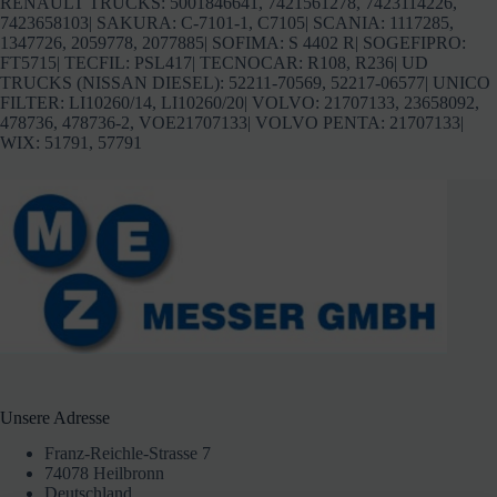
RENAULT TRUCKS: 5001846641, 7421561278, 7423114226,
7423658103| SAKURA: C-7101-1, C7105| SCANIA: 1117285,
1347726, 2059778, 2077885| SOFIMA: S 4402 R| SOGEFIPRO:
FT5715| TECFIL: PSL417| TECNOCAR: R108, R236| UD
TRUCKS (NISSAN DIESEL): 52211-70569, 52217-06577| UNICO
FILTER: LI10260/14, LI10260/20| VOLVO: 21707133, 23658092,
478736, 478736-2, VOE21707133| VOLVO PENTA: 21707133|
WIX: 51791, 57791
Unsere Adresse
Franz-Reichle-Strasse 7
74078 Heilbronn
Deutschland