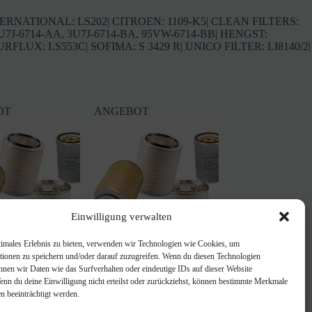
INTERNATIONAL: LS202| CITROEN: 1109-K5| CLEAN FILTERS:
3U7J-6714-AA, 3U7J-6714-BA, 95VW-6714-BB| HENGST:
LUX: LS553C| SOFIMA: S 3429 R| UNICO FILTER: LI8140/2|
OT
ANGEBOT
Einwilligung verwalten
timales Erlebnis zu bieten, verwenden wir Technologien wie Cookies, um
r 30.927.00
UFI Filter 30.003.00 wie
tionen zu speichern und/oder darauf zuzugreifen. Wenn du diesen Technologien
MANN C58185, C58185/1
08
€
nnen wir Daten wie das Surfverhalten oder eindeutige IDs auf dieser Website
prünglicher
ueller
15,68
€
18,81
€
Wenn du deine Einwilligung nicht erteilst oder zurückziehst, können bestimmte Merkmale
is
is
Ursprünglicher
Aktueller
n beeinträchtigt werden.
:
Preis
Preis
FAQ
08 €
0 €.
war:
ist: