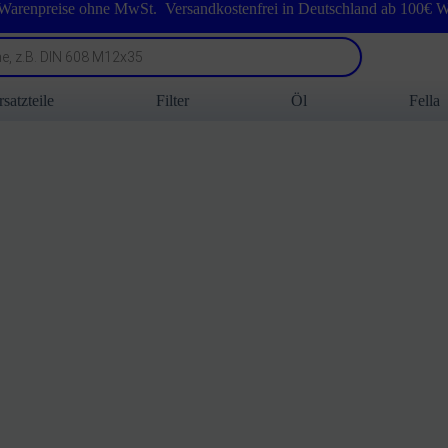
 Warenpreise ohne MwSt. Versandkostenfrei in Deutschland ab 100€ W
rsatzteile
Filter
Öl
Fella