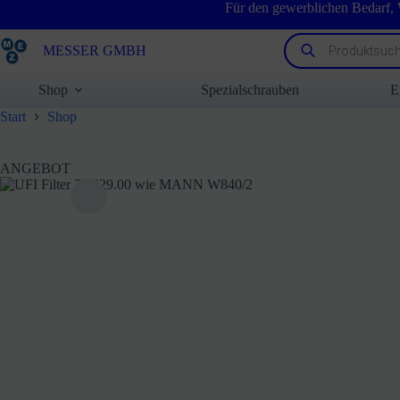
Zum
Für den gewerblichen Bedarf,
Inhalt
springen
Products
MESSER GMBH
search
Shop
Spezialschrauben
E
Start
Shop
ANGEBOT