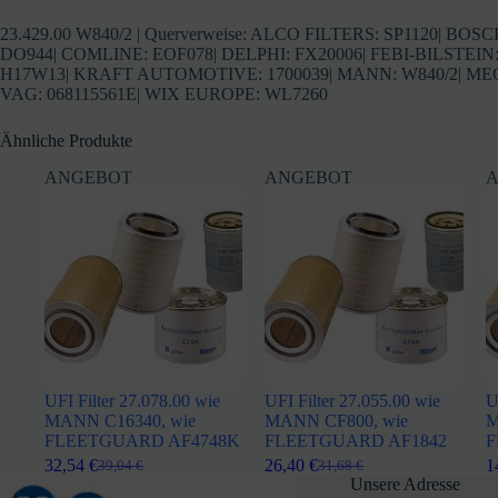
23.429.00 W840/2 | Querverweise: ALCO FILTERS: SP1120| B
DO944| COMLINE: EOF078| DELPHI: FX20006| FEBI-BILSTEIN: 2
H17W13| KRAFT AUTOMOTIVE: 1700039| MANN: W840/2| MECAF
VAG: 068115561E| WIX EUROPE: WL7260
Ähnliche Produkte
ANGEBOT
ANGEBOT
A
UFI Filter 27.078.00 wie
UFI Filter 27.055.00 wie
U
MANN C16340, wie
MANN CF800, wie
M
FLEETGUARD AF4748K
FLEETGUARD AF1842
F
32,54
€
26,40
€
1
39,04
€
31,68
€
Ursprünglicher
Aktueller
Ursprünglicher
Aktueller
Unsere Adresse
Preis
Preis
Preis
Preis