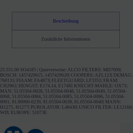
LF3351
Menge
Beschreibung
Zusätzliche Informationen
25.551.00 SO4185 | Querverweise: ALCO FILTERS: MD7009|
BOSCH: 1457429615, 1457429620| COOPERS: AZL123| DEMAG:
760131| FIAAM: FA4873| FLEETGUARD: LF3351| FRAM:
CH2961| HENGST: E174.14, E174H| KNECHT-MAHLE: OX71|
MAN: 51.05504-0028, 51.05504-0048, 51.05504-0049, 51.05504-
0068, 51.05504-0084, 51.05504-0085, 51.05504-0086, 51.05504-
0091, 81.00000-0239, 81.05504-0038, 81.05504-0040| MANN:
H1275, H1277| PUROLATOR: L48430| UNICO FILTER: LE12166|
WIX EUROPE: 51073E