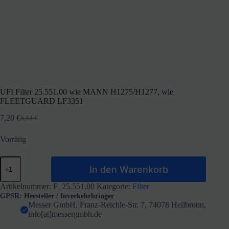
UFI Filter 25.551.00 wie MANN H1275/H1277, wie
FLEETGUARD LF3351
7,20
€
8,64
€
Ursprünglicher
Aktueller
Preis
Preis
Vorrätig
war:
ist:
8,64 €
7,20 €.
UFI
In den Warenkorb
Filter
25.551.00
wie
Artikelnummer:
F_25.551.00
Kategorie:
Filter
MANN
GPSR: Hersteller / Inverkehrbringer
H1275/H1277,
Messer GmbH, Franz-Reichle-Str. 7, 74078 Heilbronn,
wie
info[at]messergmbh.de
FLEETGUARD