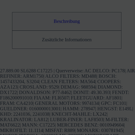
AF1801
Menge
Beschreibung
Zusätzliche Informationen
27.889.00 SL6288 C17225 | Querverweise: AC DELCO: PC178| AIR
REFINER: ARM1750| ALCO FILTERS: MD488| BOSCH:
1457433204, S3204| CLEAN FILTERS: MA564| COOPERS:
AZA123| CROSLAND: 9529| DEMAG: 988594| DIAMOND:
DX1722| DONALDSON: P77-8462| DONIT: 49.30.393| FENDT:
F186200091010| FIAAM: FLI6507| FLEETGUARD: AF1801|
FRAM: CA4210| GENERAL MOTORS: 9974134| GPC: FC101|
GUELDNER: 0160000013001| HAMM: 278947| HENGST: E149L|
KHD: 2241036, 2241038| KNECHT-MAHLE: LX242|
KRALINATOR: LA812| LUBER-FINER: LAF8503| M-FILTER:
MAT6622| MANN: C17225| MERCEDES BENZ: 0010949604|
MIKROFILT: 11.1114| MISFAT: R889| MONARK: 030781945|