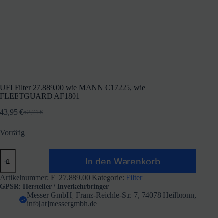
UFI Filter 27.889.00 wie MANN C17225, wie
FLEETGUARD AF1801
43,95
€
52,74
€
Ursprünglicher
Aktueller
Preis
Preis
Vorrätig
war:
ist:
52,74 €
43,95 €.
UFI
In den Warenkorb
Filter
27.889.00
wie
Artikelnummer:
F_27.889.00
Kategorie:
Filter
MANN
GPSR: Hersteller / Inverkehrbringer
C17225,
Messer GmbH, Franz-Reichle-Str. 7, 74078 Heilbronn,
wie
info[at]messergmbh.de
FLEETGUARD