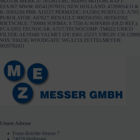
MOTOR IBERICA: 1833815-M1, 992095| MOTORCRAFT:
EFA307| MWM: 605412970031| NEW HOLLAND: 45399054| O &
K: 0583226| PBR: AI3237| PERMATIC: FA3301| PURFLUX: A795|
PUROLATOR: A67627| RENAULT: 0003563592, 003563592|
RIETSCHLE: 730600| SOFIMA: S 7550 A| SOPARIS (OLD REF.):
FCA3205| TECNOCAR: A557| TECNOCOMP: TM022| UNICO
FILTER: AE19340| VALMET OY: 8361-15237| VIRGIS: CH-12980|
WIX: 93023E| WOODGATE: WGA133| ZETTELMEYER:
0020782411
Unsere Adresse
Franz-Reichle-Strasse 7
74078 Heilbronn