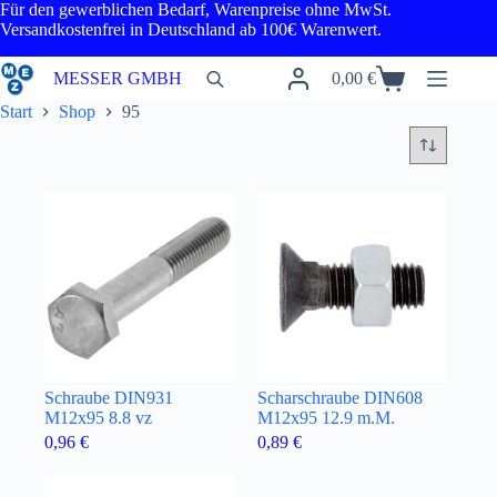
Zum
Für den gewerblichen Bedarf, Warenpreise ohne MwSt.
Inhalt
Versandkostenfrei in Deutschland ab 100€ Warenwert.
springen
MESSER GMBH
0,00
€
Warenkorb
Start
Shop
95
Schraube DIN931
Scharschraube DIN608
M12x95 8.8 vz
M12x95 12.9 m.M.
0,96
€
0,89
€