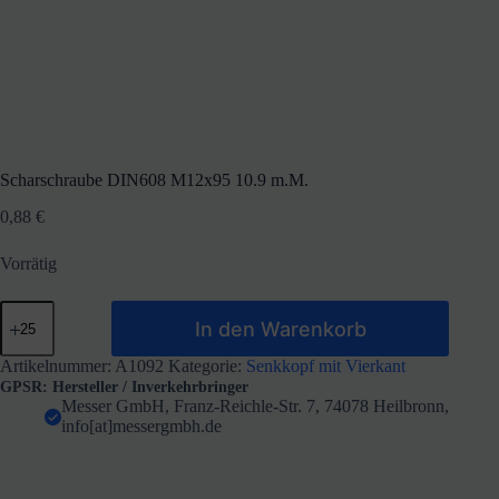
Scharschraube DIN608 M12x95 10.9 m.M.
0,88
€
Vorrätig
Scharschraube
In den Warenkorb
DIN608
M12x95
10.9
Artikelnummer:
A1092
Kategorie:
Senkkopf mit Vierkant
m.M.
GPSR: Hersteller / Inverkehrbringer
Menge
Messer GmbH, Franz-Reichle-Str. 7, 74078 Heilbronn,
info[at]messergmbh.de