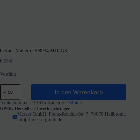
6-Kant-Muttern DIN934 M10 G8
0,05
€
Vorrätig
6-
In den Warenkorb
Kant-
Muttern
DIN934
Artikelnummer:
A1615
Kategorie:
Mutter
M10
GPSR: Hersteller / Inverkehrbringer
G8
Messer GmbH, Franz-Reichle-Str. 7, 74078 Heilbronn,
Menge
info[at]messergmbh.de