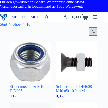
Zum
Für den gewerblichen Bedarf, Warenpreise ohne MwSt.
Inhalt
Versandkostenfrei in Deutschland ab 100€ Warenwert.
springen
MESSER GMBH
0,00
€
Warenkorb
Start
Shop
10
Sicherungsmutter M10
Scharschraube DIN608
DIN985
M10x60 10.9 m.M.
0,12
€
0,36
€