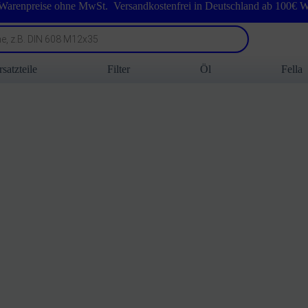
 Warenpreise ohne MwSt. Versandkostenfrei in Deutschland ab 100€ W
rsatzteile
Filter
Öl
Fella