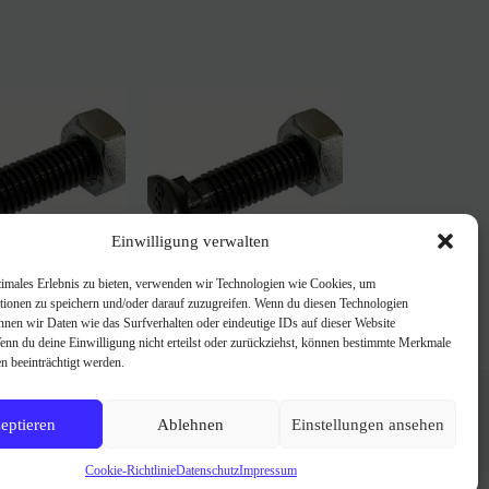
Einwilligung verwalten
timales Erlebnis zu bieten, verwenden wir Technologien wie Cookies, um
hraube M10x70
Planetschraube f.
tionen zu speichern und/oder darauf zuzugreifen. Wenn du diesen Technologien
.
Kilingstadt M12x50 8.8
nnen wir Daten wie das Surfverhalten oder eindeutige IDs auf dieser Website
mM
Wenn du deine Einwilligung nicht erteilst oder zurückziehst, können bestimmte Merkmale
0,42
€
n beeinträchtigt werden.
FAQ
Über uns
Impressum
eptieren
Ablehnen
Einstellungen ansehen
AGB
Datenschutzerklärung
Cookie-Richtlinie
Datenschutz
Impressum
Cookie-Richtlinie (EU)