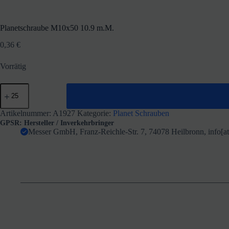
Planetschraube M10x50 10.9 m.M.
0,36
€
Vorrätig
Planetschraube
M10x50
10.9
m.M.
Artikelnummer:
A1927
Kategorie:
Planet Schrauben
Menge
GPSR: Hersteller / Inverkehrbringer
Messer GmbH, Franz-Reichle-Str. 7, 74078 Heilbronn, info[