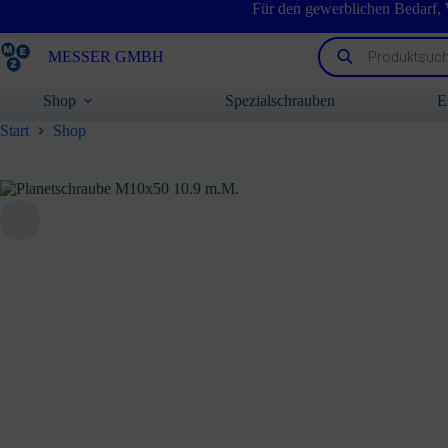
Zum
Für den gewerblichen Bedarf,
Inhalt
springen
Products
MESSER GMBH
search
Shop
Spezialschrauben
E
Start
Shop