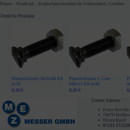
Planet- , Ovalkopf- , Kultischarschrauben für Federzinken, Grubber
Ähnliche Produkte
Planetschraube M10x40 8.8
Planetschraube f. Gare
P
m.M.
M8x33 8.8 m.M.
m
0,30
€
0,20
€
0
Unsere Adresse
Franz-Reichle-
74078 Heilbr
Deutschland
07131 172228