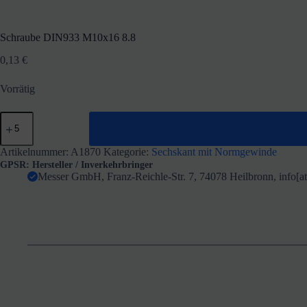
Schraube DIN933 M10x16 8.8
0,13
€
Vorrätig
Schraube
DIN933
M10x16
8.8
Artikelnummer:
A1870
Kategorie:
Sechskant mit Normgewinde
Menge
GPSR: Hersteller / Inverkehrbringer
Messer GmbH, Franz-Reichle-Str. 7, 74078 Heilbronn, info[