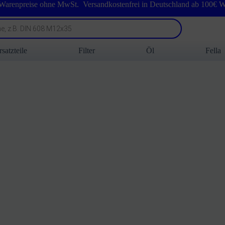
 Warenpreise ohne MwSt. Versandkostenfrei in Deutschland ab 100€ W
rsatzteile
Filter
Öl
Fella