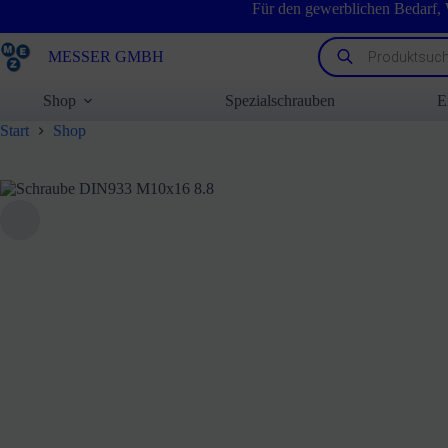
Zum
Für den gewerblichen Bedarf,
Inhalt
springen
Products
MESSER GMBH
search
Shop
Spezialschrauben
E
Start
Shop