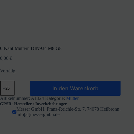
6-Kant-Muttern DIN934 M8 G8
0,06
€
Vorrätig
6-
In den Warenkorb
Kant-
Muttern
DIN934
Artikelnummer:
A1324
Kategorie:
Mutter
M8
GPSR: Hersteller / Inverkehrbringer
G8
Messer GmbH, Franz-Reichle-Str. 7, 74078 Heilbronn,
Menge
info[at]messergmbh.de