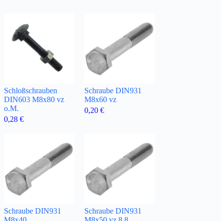
Schloßschrauben
Schraube DIN931
DIN603 M8x80 vz
M8x60 vz
o.M.
0,20
€
0,28
€
Schraube DIN931
Schraube DIN931
M8x40
M8x50 vz 8.8