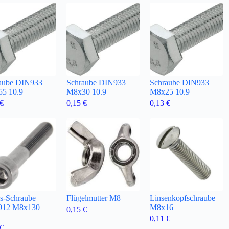
aube DIN933
Schraube DIN933
Schraube DIN933
5 10.9
M8x30 10.9
M8x25 10.9
€
0,15
€
0,13
€
s-Schraube
Flügelmutter M8
Linsenkopfschraube
912 M8x130
M8x16
0,15
€
0,11
€
€