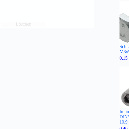
Löschen
Schr
M8x5
0,15
Imbu
DIN
10.9
0,46