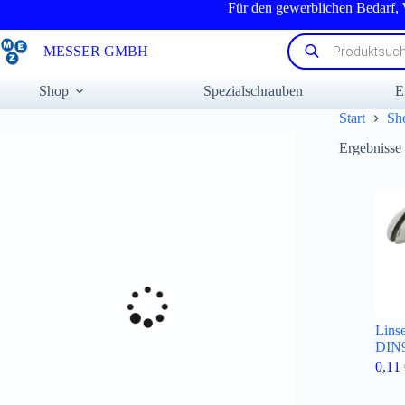
Zum
Für den gewerblichen Bedarf,
Inhalt
springen
Products
MESSER GMBH
search
Shop
Spezialschrauben
E
Start
Sh
Ergebnisse
Lins
DIN9
0,11