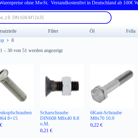
 Warenpreise ohne MwSt. Versandkostenfrei in Deutschland ab 100€ W
rsatzteile
Filter
Öl
Fella
op
8
Nach
 1 – 30 von 51 werden angezeigt
Beliebtheit
sortiert
enkopfschrauben
Scharschraube
6Kant-Schraube
64 8×15
DIN608 M8x40 8.8
M8x70 10.9
o.M.
€
0,22
€
0,21
€