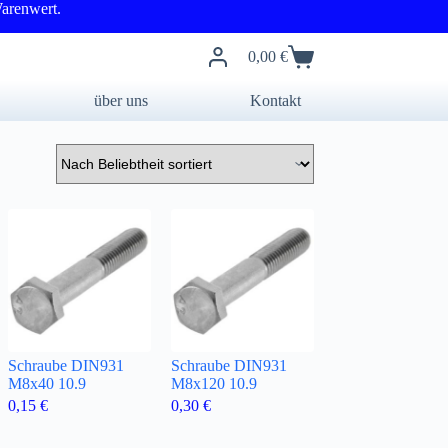
arenwert.
0,00
€
Warenkorb
über uns
Kontakt
Schraube DIN931
Schraube DIN931
M8x40 10.9
M8x120 10.9
0,15
€
0,30
€