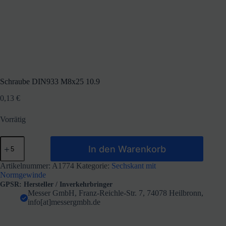
Schraube DIN933 M8x25 10.9
0,13
€
Vorrätig
Schraube
In den Warenkorb
DIN933
M8x25
10.9
Artikelnummer:
A1774
Kategorie:
Sechskant mit
Menge
Normgewinde
GPSR: Hersteller / Inverkehrbringer
Messer GmbH, Franz-Reichle-Str. 7, 74078 Heilbronn,
info[at]messergmbh.de