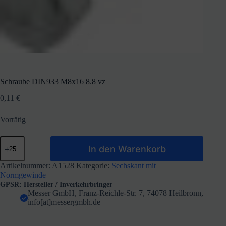
Schraube DIN933 M8x16 8.8 vz
0,11
€
Vorrätig
Schraube
In den Warenkorb
DIN933
M8x16
8.8
Artikelnummer:
A1528
Kategorie:
Sechskant mit
vz
Normgewinde
Menge
GPSR: Hersteller / Inverkehrbringer
Messer GmbH, Franz-Reichle-Str. 7, 74078 Heilbronn,
info[at]messergmbh.de