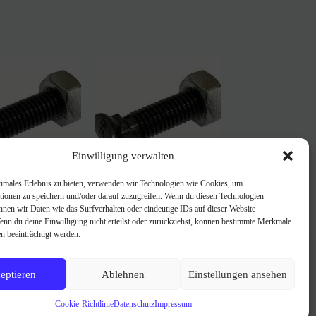
Einwilligung verwalten
timales Erlebnis zu bieten, verwenden wir Technologien wie Cookies, um
raube f. Gare
Planetschraube f.
tionen zu speichern und/oder darauf zuzugreifen. Wenn du diesen Technologien
8 m.M.
Kilingstadt M12x50 8.8
nnen wir Daten wie das Surfverhalten oder eindeutige IDs auf dieser Website
mM
Wenn du deine Einwilligung nicht erteilst oder zurückziehst, können bestimmte Merkmale
0,42
€
n beeinträchtigt werden.
FAQ
Über uns
Impressum
eptieren
Ablehnen
Einstellungen ansehen
AGB
Datenschutzerklärung
Cookie-Richtlinie
Datenschutz
Impressum
Cookie-Richtlinie (EU)