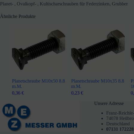
Planet- , Ovalkopf- , Kultischarschrauben für Federzinken, Grubber
Ähnliche Produkte
Planetschraube M10x50 8.8
Planetschraube M10x35 8.8
P
m.M.
m.M.
1
0,36
€
0,23
€
0
Unsere Adresse
Franz-Reichle-
74078 Heilbr
Deutschland
07131 172228