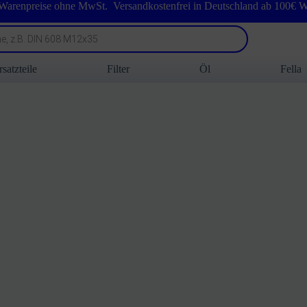
 Warenpreise ohne MwSt. Versandkostenfrei in Deutschland ab 100€ W
rsatzteile
Filter
Öl
Fella