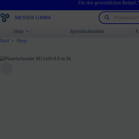
Zum
Für den gewerblichen Bedarf,
Inhalt
springen
Products
MESSER GMBH
search
Shop
Spezialschrauben
E
Start
Shop