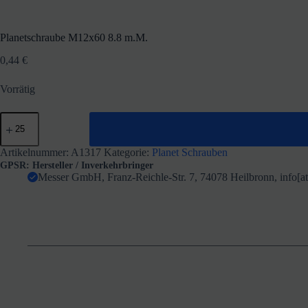
Planetschraube M12x60 8.8 m.M.
0,44
€
Vorrätig
Planetschraube
M12x60
8.8
m.M.
Artikelnummer:
A1317
Kategorie:
Planet Schrauben
Menge
GPSR: Hersteller / Inverkehrbringer
Messer GmbH, Franz-Reichle-Str. 7, 74078 Heilbronn, info[