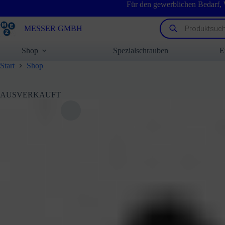
Zum
Für den gewerblichen Bedarf,
Inhalt
springen
Products
MESSER GMBH
search
Shop
Spezialschrauben
E
Start
Shop
AUSVERKAUFT