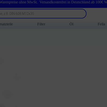
 Warenpreise ohne MwSt. Versandkostenfrei in Deutschland ab 100€ W
rsatzteile
Filter
Öl
Fella